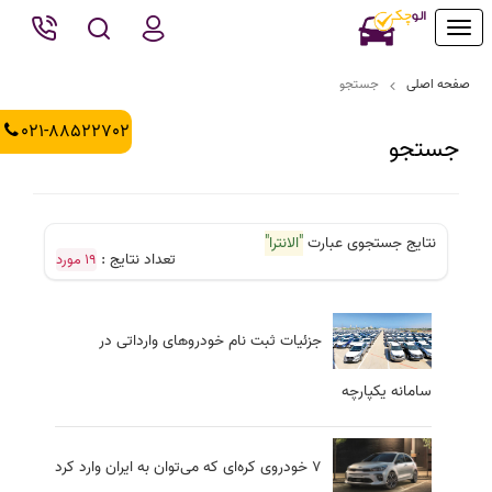
Toggle
navigation
صفحه اصلی
جستجو
021-88522702
جستجو
نتایج جستجوی عبارت
"الانترا"
تعداد نتایج :
19 مورد
جزئیات ثبت نام خودروهای وارداتی در
سامانه یکپارچه
۷ خودروی کره‌ای که می‌توان به ایران وارد کرد