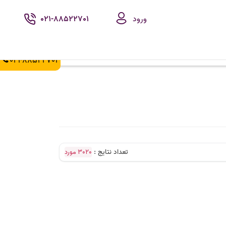
ورود
021-88522701
021-88522702
تعداد نتایج :
3020 مورد