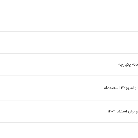
نه یکپارچه
اسفندماه
ای اسفند 1402