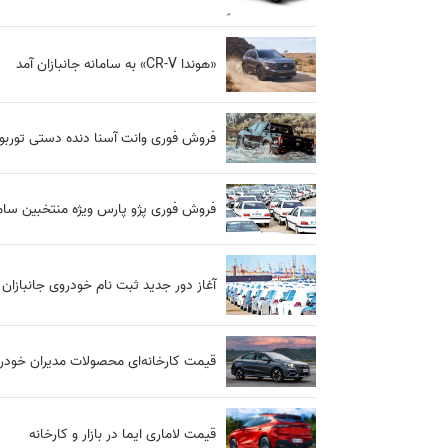
«هوندا CR-V» به سامانه جانبازان آمد
فروش فوری وانت آسنا دنده دستی توربو
فروش فوری پژو پارس ویژه منتخبین ساما
آغاز دور جدید ثبت نام خودروی جانبازان از امروز۲۲ 
قیمت کارخانه‌ای محصولات مدیران خودرو بر
قیمت لاماری ایما در بازار و کارخانه