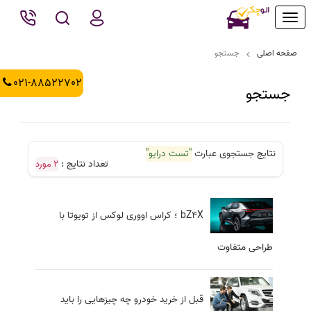
Toggle
navigation
صفحه اصلی
جستجو
021-88522702
جستجو
نتایج جستجوی عبارت
"تست درایو"
تعداد نتایج :
2 مورد
bZ۴X ؛ کراس اووری لوکس از تویوتا با
طراحی متفاوت
قبل از خرید خودرو چه چیزهایی را باید