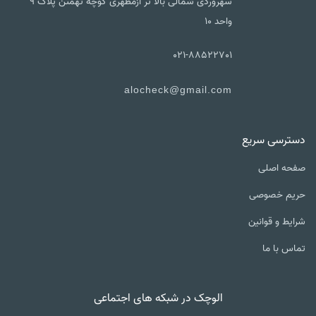
سهروردی شمالی بالا تر ازمطهری کوچه تهمتن پلاک ۹
واحد ۱۰
021-88522701
alocheck@gmail.com
دسترسی سریع
صفحه اصلی
حریم خصوصی
شرایط و قوانین
تماس با ما
الوچک در شبکه های اجتماعی