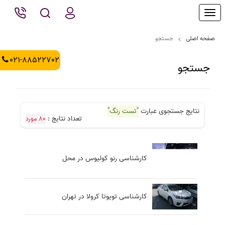
Toggle
navigation
صفحه اصلی
جستجو
021-88522702
جستجو
نتایج جستجوی عبارت
"تست رنگ"
تعداد نتایج :
80 مورد
کارشناسی رنو کولیوس در محل
کارشناسی تویوتا کرولا در تهران