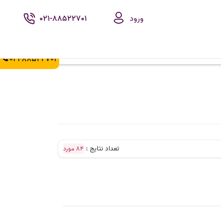
ورود
021-88522701
021-88522702
تعداد نتایج :
84 مورد