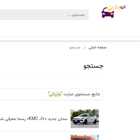
کارشناسی های انجام شده
کارشناسی تخصصی خودرو
بلاگ
نمایشگاه
صفحه اصلی
جستجو
جستجو
نتایج جستجوی عبارت
"مازراتی"
سدان جدید «KMC J7» رسما معرفی شد