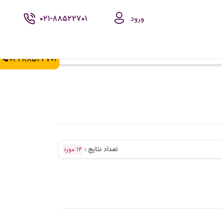
ورود
021-88522701
021-88522702
تعداد نتایج :
14 مورد