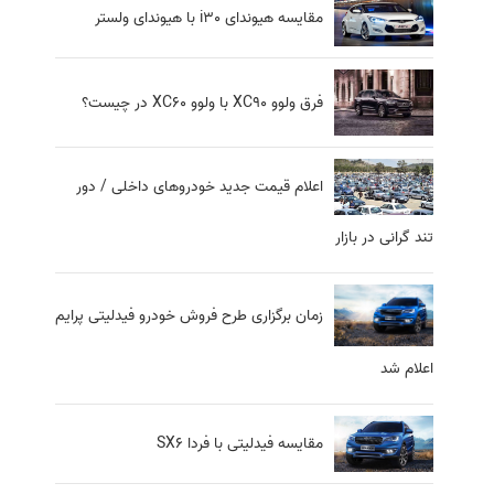
مقایسه هیوندای i30 با هیوندای ولستر
فرق ولوو XC90 با ولوو XC60 در چیست؟
اعلام قیمت جدید خودروهای داخلی / دور
تند گرانی در بازار
زمان برگزاری طرح فروش خودرو فیدلیتی پرایم
اعلام شد
مقایسه فیدلیتی با فردا SX6