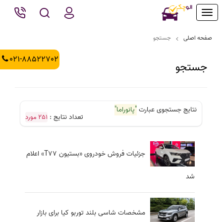
Toggle
navigation
صفحه اصلی
جستجو
021-88522702
جستجو
نتایج جستجوی عبارت
"پانوراما"
تعداد نتایج :
251 مورد
جزئیات فروش خودروی «بستیون T77» اعلام
شد
مشخصات شاسی بلند توربو کیا برای بازار