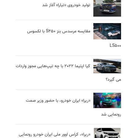
تولید خودروی «تیارا» آغاز شد
مقایسه مرسدس بنز S450 با لکسوس
LS500
کیا اپتیما 2022 با چه تیپ‌هایی مجوز واردات
می گیرد؟
«ریرا» ایران خودرو، با حضور وزیر صمت
رونمایی شد
«ریرا»، کراس اوور ملی ایران خودرو رونمایی