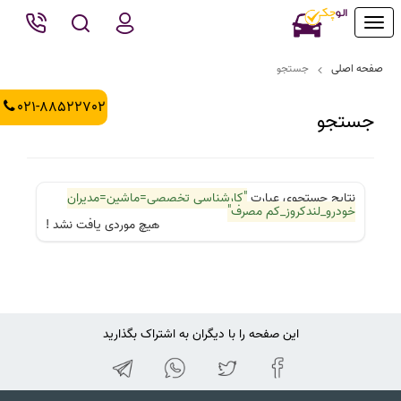
Toggle
navigation
صفحه اصلی
جستجو
021-88522702
جستجو
نتایج جستجوی عبارت
"کارشناسی تخصصی=ماشین=مدیران
خودرو_لندکروز_کم مصرف"
هیچ موردی یافت نشد !
این صفحه را با دیگران به اشتراک بگذارید