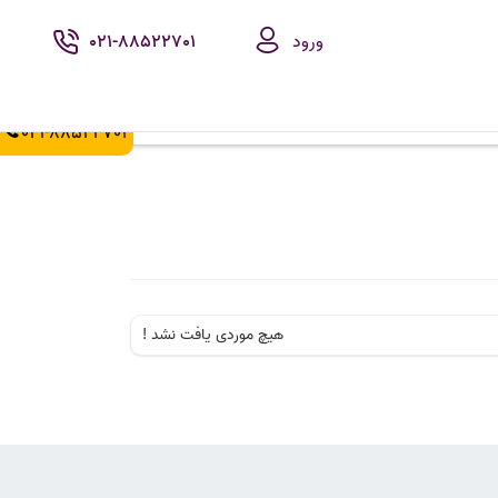
ورود
021-88522701
021-88522702
هیچ موردی یافت نشد !