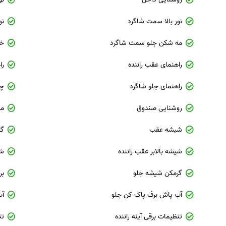
نور بالا سمت شاگرد
نو
مه شکن جلو سمت شاگرد
خط
راهنمای عقب راننده
را
راهنمای جلو شاگرد
چر
روشنایی صندوق
مه
شیشه عقب
گر
شیشه بالابر عقب راننده
شی
گرمکن شیشه جلو
بر
آب پاش برف پاک کن جلو
آب
تنظیمات برقی آینه راننده
تن