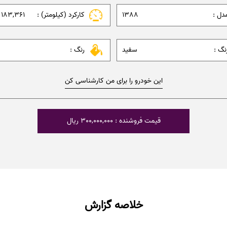
دل :
1388
کارکرد (کیلومتر) :
183,361 کیلومتر
نگ :
سفید
رنگ :
این خودرو را برای من کارشناسی کن
قیمت فروشنده : 300,000,000 ریال
خلاصه گزارش