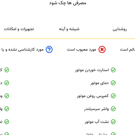
مصرفی ها چک شود
روشنایی
شیشه و آینه
تجهیزات و امکانات
الم است
مورد معیوب است
مورد کارشناسی نشده و یا
استارت خوردن موتور
کا
دمای موتور
دو
کمپرس روغن موتور
وض
واشر سرسیلندر
وا
نشت آب موتور
تط
روشنایی داخل
نو