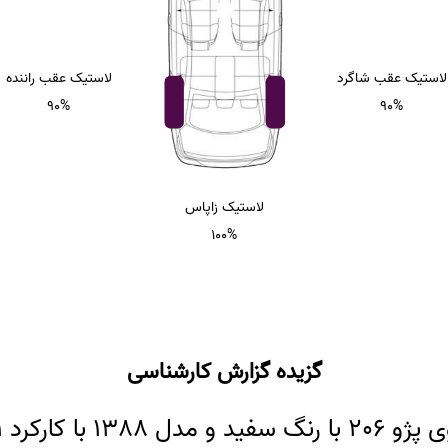
لاستیک عقب شاگرد
لاستیک عقب راننده
90%
90%
لاستیک زاپاس
100%
گزیده گزارش کارشناسی
رکرد 183,361 کیلومتر