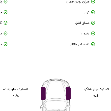
میزان بودن فرمان
پل
ترمز
جل
صدای اتاق
گی
دنده 2
دن
دنده 5 و بالاتر
دن
لاستیک جلو شاگرد
لاستیک جلو راننده
80%
90%