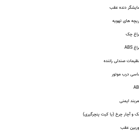
ایشگر دنده عقب
یچه های تهویه
اغ چک
غ ABS
ظیمات صندلی راننده
سی درب موتور
AB
ربند ایمنی
 و آچار چرخ (یا کیت پنچرگیری)
ربین عقب