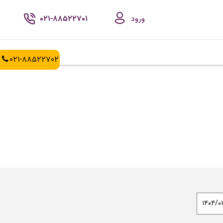
ورود
021-88522701
021-88522702
1404/0