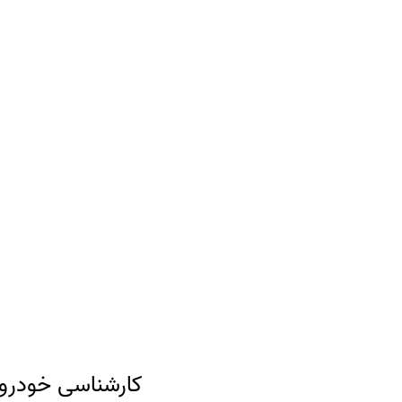
کارشناسی خودروی پژو 206 با رنگ سفید و مدل 1388 با کا