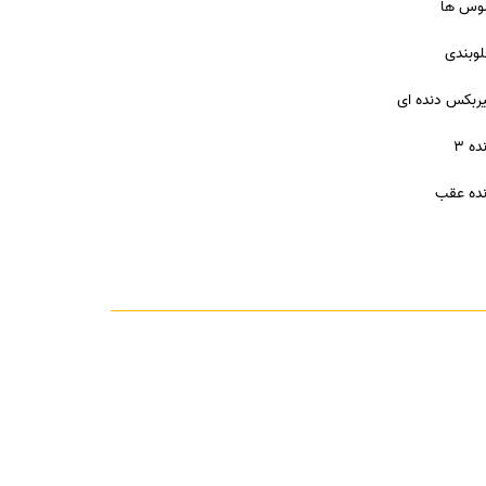
وس ها
وبندی
ربکس دنده ای
ده 3
ده عقب