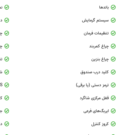
باندها
نم
سیستم گرمایش
در
تنظیمات فرمان
چر
چراغ کمربند
چرا
چراغ بنزین
تن
کلید درب صندوق
شا
ترمز دستی (یا برقی)
S
قفل مرکزی شاگرد
کم
ایربگ‌های فرعی
جک
کروز کنترل
دو