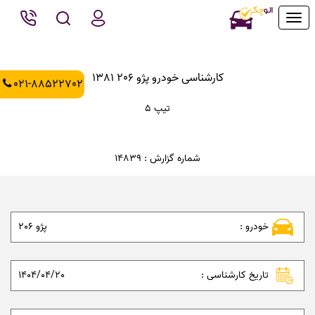
Toggle
navigation
کارشناسی خودرو پژو 206 1381
021-88522702
تیپ 5
شماره گزارش : 14839
خودرو :
پژو 206
تاریخ کارشناسی :
1404/04/20