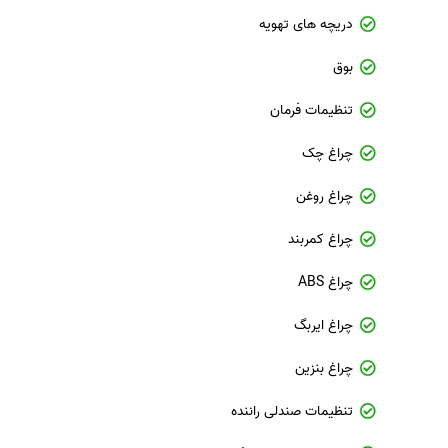
دریچه های تهویه
بوق
تنظیمات فرمان
چراغ چک
چراغ روغن
چراغ کمربند
چراغ ABS
چراغ ایربگ
چراغ بنزین
تنظیمات صندلی راننده