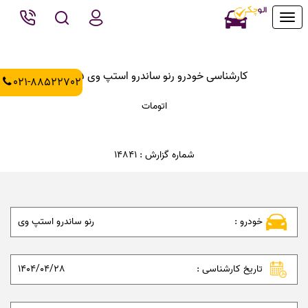
Toggle
navigation
کارشناسی خودرو رنو ساندرو استپ وی 1395
021-88522702
اتومات
شماره گزارش : 14841
خودرو :
رنو ساندرو استپ وی
تاریخ کارشناسی :
1404/04/28