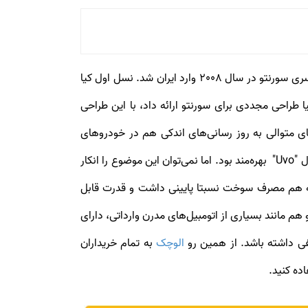
سورنتو در سه نسل تولید شده و هر سه نسل آن تا به امروز در بازار ایران عرضه و از استقبال نسبتا خوبی بهره‌مند شدند. اولین سری سورنتو در سال 2008 وارد ایران شد. نسل اول کیا
ری شبیه خودروهای قدرتمند آمریکایی داشت و از یک موتور 6 سیلندر 3.3 لیتری استفاده می‌کرد. در سال ۲۰۱۱، کیا طراحی مجددی برای سورنتو ارائه داد، با این طراحی
ای متوالی به روز رسانی‌های اندکی هم در خودروهای
سورنتو ایجاد می‌کرد، به عنوان مثال در سال سال ۲۰۱۲ سورنتو یکی از اولین خودروهای موجود در بازار بود که از کنترل صوتی فعال "Uvo" بهره‌مند بود. اما نمی‌توان این موضوع را انکار
گی کرد. این خودرو در مدل 2016 به یک موتور 2.4 لیتری GDI مجهز شده بود که هم مصرف سوخت نسبتا پایینی داشت و قدرت قابل
 هم مانند بسیاری از اتومبیل‌های مدرن وارداتی، دارای
نفی داشته باشد. از همین رو
الوچک
به تمام خریداران
ده کنید.