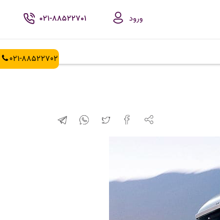
ورود
021-88522701
021-88522702