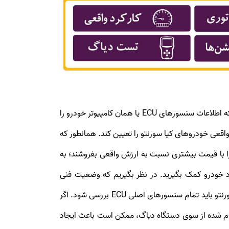
های کیا سورنتو، تست دیاگ است. دیاگ کیا سورنتو این امکان را فراهم می‌سازد که اطلاعات سنسورهای ECU یا همان کامپیوتر خودرو را
ه‌گیری از داده‌های ECU تمام مشکلات فنی و البته کارکرد واقعی خودروهای کیا سورنتو را تعیین کند. همانطور که
ا را با قیمت بیشتری نسبت به ارزش واقعی بفروشند؛ به
د خودرو کمک بگیرید. در نظر بگیریم که وضعیت فنی
سیستم‌های خودرو یک معیار بسیار مهم در قیمت‌گذاری کیا سورنتو آن‌ها است. از همین رو برای تعیین قیمت خودروهای کیا سورنتو باید تمام سنسورهای اصلی ECU بررسی شود. اگر
علام شده از سوی دستگاه دیاگ، ممکن است باعث ایجاد