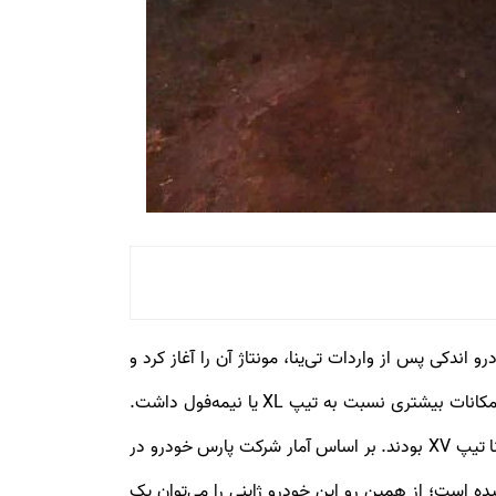
N) خودرویی است که اولین بار در سال 2003 توسط نیسان ژاپن معرفی شد. در سال 2009 پارس‌خودرو اندکی پس از واردات تی‌ینا، مونتاژ آن‌ را آغاز کرد و
اولین نسخه‌های نیسان تیانا را در سال 1389، با دو تیپ XL و XV در بازار عرضه کرد. تیپ XV نسخه فول نیسان تیانا بود که امکانات بیشتری نسبت به تیپ XL یا نیمه‌فول داشت.
امکاناتی مانند کنترل کشش، ایربگ‌های پرده‌ای، اتولایت، تهویه صندلی‌های جلو، پانوراما و سانروف؛ از جمله تجهیزات نیسان تیانا تیپ XV بودند. بر اساس آمار شرکت پارس خودرو در
ن تینا در بازار خودروی ایران بفروش رسیده است؛ از همین رو این خودرو ژاپنی را می‌توان یک