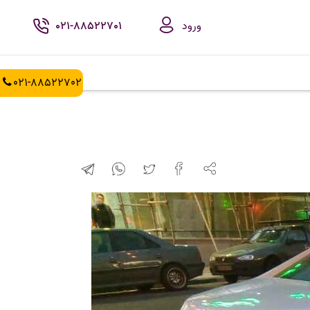
ورود
021-88522701
021-88522702