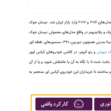
نیسان جوک (Nissan Juke) خودرویی است که از سال ۲۰۱۰ تا به امروز در کشورهای مختلف تولید شده است. نیسان جوک در مدل‌های 2016 و 2017 وارد بازار ایران شد. نیسان جوک
پک و پلاتینیوم در واقع مدل‌های معمولی نیسان جوک
به حساب می‌روند و مدل اسپرت آن مجهز به توربوشارژر است. نیسان جوک در تیپ‌های پلاتینیوم و اسپرت مجهز به تجهیزات نسبتا مدرنی همچون دوربین 360، سنسورهای نقطه کور
گ تیوولی
و رنو کپچر، در کلاس خودروهای کراس اوور
اعث شده تا با نگاه به آن یا عاشقش شوید و یا از آن
 ساختند تا خریداران این خودروی کراس اور منحصر به