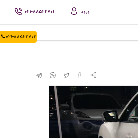
ورود
021-88522701
021-88522702