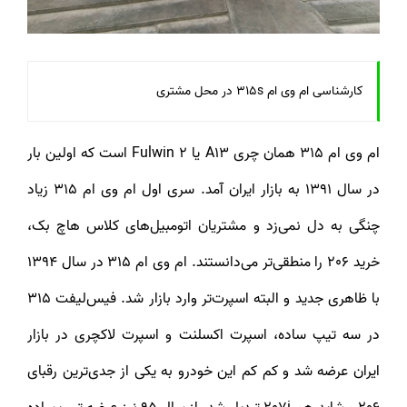
کارشناسی ام وی ام 315s در محل مشتری
ام وی ام 315 همان چری A13 یا Fulwin 2 است که اولین بار
در سال 1391 به بازار ایران آمد. سری اول ام وی ام 315 زیاد
چنگی به دل نمی‌زد و مشتریان اتومبیل‌های کلاس هاچ بک،
خرید 206 را منطقی‌تر می‌دانستند. ام وی ام 315 در سال 1394
با ظاهری جدید و البته اسپرت‌تر وارد بازار شد. فیس‌لیفت 315
در سه تیپ ساده، اسپرت اکسلنت و اسپرت لاکچری در بازار
ایران عرضه شد و کم کم این خودرو به یکی از جدی‌ترین رقبای