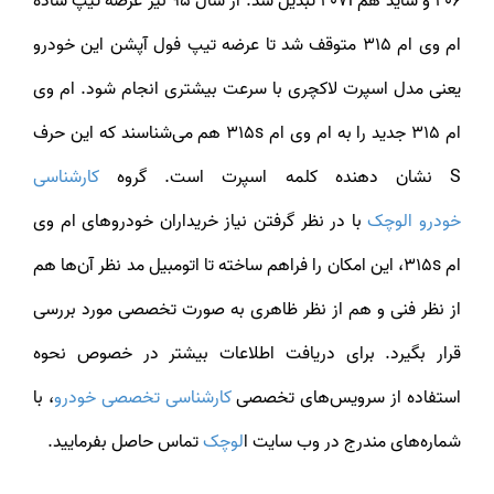
206 و شاید هم 207i تبدیل شد. از سال 95 نیز عرضه تیپ ساده
ام وی ام 315 متوقف شد تا عرضه تیپ فول آپشن این خودرو
یعنی مدل اسپرت لاکچری با سرعت بیشتری انجام شود. ام وی
ام 315 جدید را به ام وی ام 315s هم می‌شناسند که این حرف
S نشان دهنده کلمه اسپرت است. گروه
کارشناسی
ودرو
الوچک
با در نظر گرفتن نیاز خریداران خودروهای ام وی
ام 315s، این امکان را فراهم ساخته تا اتومبیل مد نظر آن‌ها هم
از نظر فنی و هم از نظر ظاهری به صورت تخصصی مورد بررسی
قرار بگیرد. برای دریافت اطلاعات بیشتر در خصوص نحوه
ستفاده از سرویس‌های تخصصی
کارشناسی تخصصی خودرو
، با
شماره‌های مندرج در وب سایت ا
لوچک
تماس حاصل بفرمایید.