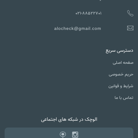
021-88522701
alocheck@gmail.com
ترسی سریع
ه اصلی
یم خصوصی
یط و قوانین
س با ما
الوچک در شبکه های اجتماعی