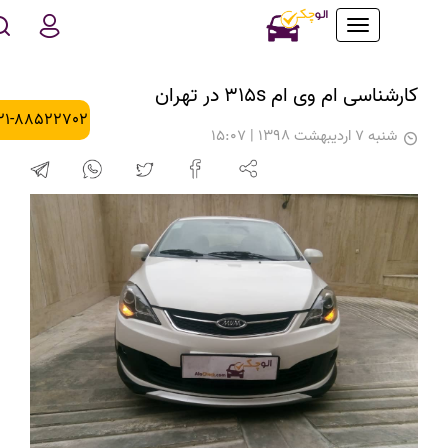
Toggle
navigation
کارشناسی ام وی ام 315s در تهران
021-88522702
شنبه 7 اردیبهشت 1398 | 15:07