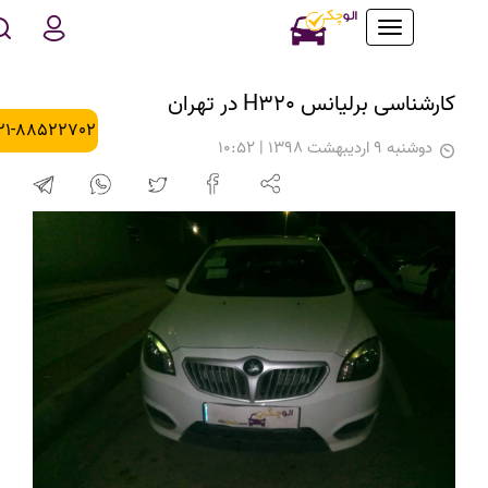
Toggle
navigation
کارشناسی برلیانس H320 در تهران
021-88522702
دوشنبه 9 اردیبهشت 1398 | 10:52