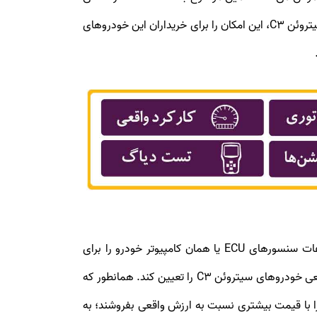
نیز با در نظر گرفتن طیف گسترده‌ای از سیستم‌های فنی و داخلی سیتروئن C3، این امکان را برای خریداران این خودروهای
اولین بخش کارشناسی خودروهای سیتروئن C3، تست دیاگ است. دیاگ سیتروئن C3 این امکان را فراهم می‌سازد که اطلاعات سنسورهای ECU یا همان کامپیوتر خودرو را برای
کارشناس خودرو به نمایش دربیاید. سپس کارشناس می‌تواند با بهره‌گیری از داده‌های ECU تمام مشکلات فنی و البته کارکرد واقعی خودروهای سیتروئن C3 را تعیین کند. همانطور که
ا را با قیمت بیشتری نسبت به ارزش واقعی بفروشند؛ به