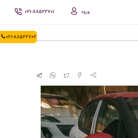
ورود
021-88522701
021-88522702