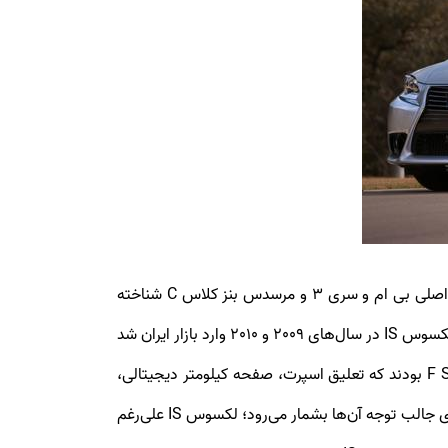
لکسوس آی اس ( Lexus IS ) خودرویی است که از سال ۱۹۹۸ تاکنون در ژاپن تولید می‌شود و در بازارهای جهانی یکی از رقبای اصلی بی ام و سری 3 و مرسدس بنز کلاس C شناخته
می‌شود. لکسوس IS در کلاس سدان‌های کامپکت قرار می‌گیرد و می‌توان حس یک سواری لوکس را به شما القا کند. اولین سری لکسوس IS در سال‌های 2009 و 2010 وارد بازار ایران شد
و از همان سال‌ها با استقبال نسبتا خوبی رو به رو شد. تعداد انگشت شماری از مدل‌های وارداتی لکسوس IS250 از تیپ F Sport بودند که تعلیق اسپرت، صفحه کیلومتر دیجیتالی،
صندلی‌های اسپرت جلو، سیستم پخش مارک لوینسن، یک حالت رانندگی بیشتر (اسپرت پلاس) و کروز کنترل هوشمند از ویژگی‌های جالب توجه آن‌ها بشمار می‌رود؛ لکسوس IS علی‌رغم