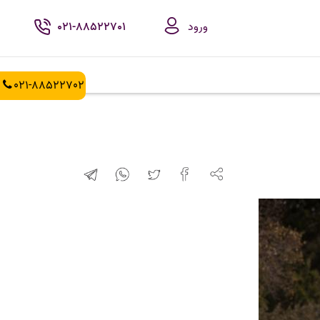
ورود
021-88522701
021-88522702