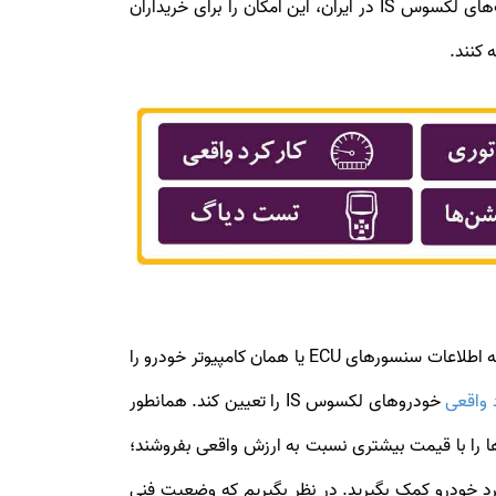
عرضه محدود از محبوبیت بالایی در کشورمان برخوردار است. مجموعه الوچک با در نظر گرفتن طیف گسترده‌ای از مدل‌ها و تیپ‌های لکسوس IS در ایران، این امکان را برای خریداران
 کنند.
های سری IS، تست دیاگ است. دیاگ لکسوس IS این امکان را فراهم می‌سازد که اطلاعات سنسورهای ECU یا همان کامپیوتر خودرو را
د واقعی
خودروهای لکسوس IS را تعیین کند. همانطور
ن‌ها را با قیمت بیشتری نسبت به ارزش واقعی بفروشند؛
 حتما از کارشناس برای بررسی وضعیت کارکرد خودرو کمک بگیرید. در نظر بگیریم که وضعیت فنی