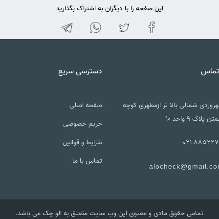
این صفحه را با دیگران به اشتراک بگذارید
تماس
دسترسی سریع
روردی شمالی بالا تر ازمطهری کوچه
صفحه اصلی
تن پلاک ۹ واحد ۱۰
حریم خصوصی
021-885227
شرایط و قوانین
تماس با ما
alocheck@gmail.c
تمامی حقوق مادی و معنوی این وب سایت متعلق به الو چک می باشد.