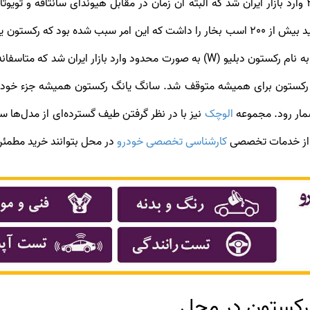
جنوبی تولید شده است و اولین نسل آن در سال 2013 وارد بازار ایران شد که البته آن زمان در مقابل ه
در اواسط سال 2014، سانگ یانگ رکستون فیس لیفت به نام رکستون دبلیو (W) به صورت
2.4 لیتر، عرضه سانگ یانگ رکستون برای همیشه متوقف شد. سانگ یانگ رکستون هم
مار رود. مجموعه
الوچک
نیز با در نظر گرفتن طیف گسترده‌ای از مدل‌ها سا
ده از خدمات تخصصی
کارشناسی تخصصی خودرو
در محل بتوانند خرید مطمئن‌
رکستون در محل