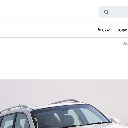
 خودرو
درباره ما
هران