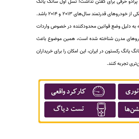
یوندای سانتافه و تویوتا پرادو حرفی برای گفتن نداشت! نسل اول سانگ یانگ
رکستون به یک موتور 3.2 لیتری مجهز بود که توان تولید بیش از 200 اسب بخار را داشت که این امر سبب شده بود که رکستون یکی از خودروهای قدرتمند سال‌های 2013 و 2014 باشد.
 محدود وارد بازار ایران شد که متاسفانه به دلیل وضع قوانین محدودکننده در خصوص واردات
یشه جزء خودروهای مدرن شناخته شده است، همین موضوع باعث
نگ یانگ رکستون در ایران، این امکان را برای خریداران
تری تجربه کنند.