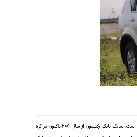
رکستون ( SsangYong Rexton ) یکی از تولیدات شرکت کره‌ای سانگ یانگ است که بر روی پلتفرم M مرسدس بنز ساخته شده است. سانگ یانگ رکستون از سال ۲۰۰۱ تاکنون در کره