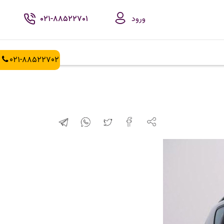
ورود
021-88522701
021-88522702