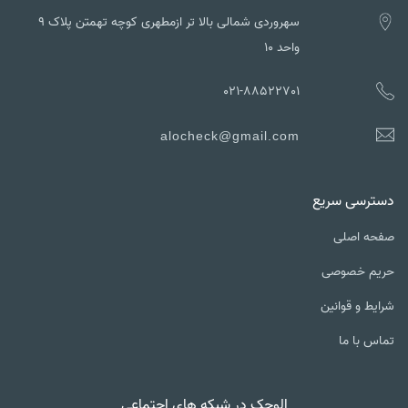
سهروردی شمالی بالا تر ازمطهری کوچه تهمتن پلاک ۹
واحد ۱۰
021-88522701
alocheck@gmail.com
ترسی سریع
ه اصلی
یم خصوصی
یط و قوانین
س با ما
الوچک در شبکه های اجتماعی