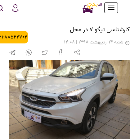
Toggle
navigation
کارشناسی تیگو 7 در محل
021-88522702
شنبه 14 اردیبهشت 1398 | 14:08