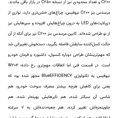
C200 و تعداد محدودی نیز از نسخه C250 در بازار باقی ماندند.
مرسدس بنز C200 نیوفیس، چراغ‌های خشن‌تری دارد، نواری از
دی‌لایت‌های LED به درون چراغ‌هایش افزوده و سپرهایش نیز
از نو طراحی شده‌اند. کابین مرسدس بنز C200 نیز برای آنکه از آن
حالت کسل‌کننده سابقش فاصله بگیرید، دستخوش تغییراتی شد
که مهم‌ترینشان طراحی دوباره کنسول، داشبورد و فرمان خودرو
است. در قسمت فنی اما اتفاقات مهم‌تری رخ داده؛ W204
نیوفیس به تکنولوژی BlueEFFICIENCY مجهز شده بود که
یعنی برای کاهش هرچه بیشتر مصرف سوخت خودرو، هم
شاسی آن سبکتر شده، هم تایرهایش بهینه‌تر شده، هم
جلوپنجره‌اش تغییر کرده، هم جعبه‌دنده‌اش به 7 سرعته
ارتقایافته و هم اینکه سیستم توربوشارژر نیز جایگزین سوپرشارژر