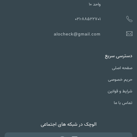
واحد ۱۰
021-88522701
alocheck@gmail.com
ترسی سریع
ه اصلی
یم خصوصی
یط و قوانین
س با ما
الوچک در شبکه های اجتماعی