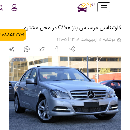
Toggle
navigation
کارشناسی مرسدس بنز C200 در محل مشتری
021-88522702
دوشنبه 16 اردیبهشت 1398 | 12:05