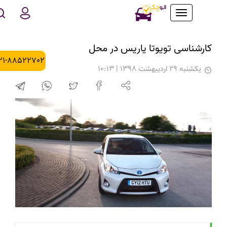
Toggle
navigation
کارشناسی تویوتا یاریس در محل
021-88522702
يكشنبه 29 اردیبهشت 1398 | 10:13