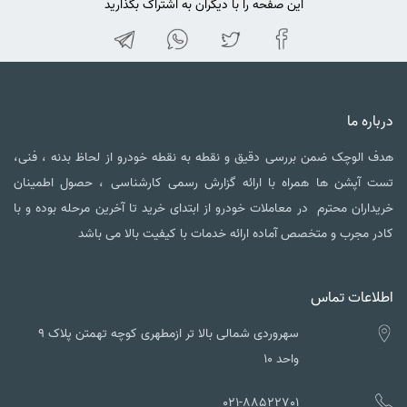
این صفحه را با دیگران به اشتراک بگذارید
اره ما
 الوچک ضمن بررسی دقیق و نقطه به نقطه خودرو از لحاظ بدنه ، فنی،
 آپشن ها همراه با ارائه گزارش رسمی کارشناسی ، حصول اطمینان
داران محترم در معاملات خودرو از ابتدای خرید تا آخرین مرحله بوده و با
ر مجرب و متخصص آماده ارائه خدمات با کیفیت بالا می باشد
لاعات تماس
سهروردی شمالی بالا تر ازمطهری کوچه تهمتن پلاک ۹
واحد ۱۰
021-88522701