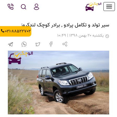
Toggle
navigation
سیر تولد و تکامل پرادو , برادر کوچک لندکروز
021-88522702
يكشنبه 20 بهمن 1398 | 10:49