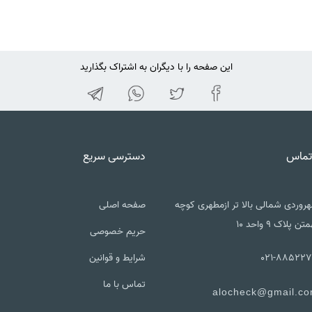
این صفحه را با دیگران به اشتراک بگذارید
تماس
دسترسی سریع
روردی شمالی بالا تر ازمطهری کوچه
صفحه اصلی
تن پلاک ۹ واحد ۱۰
حریم خصوصی
021-885227
شرایط و قوانین
تماس با ما
alocheck@gmail.c