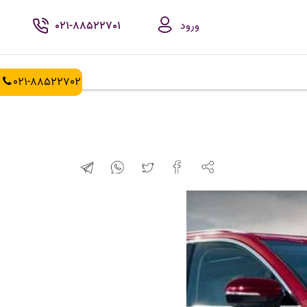
ورود
021-88522701
021-88522702