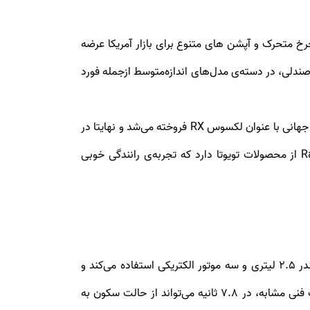
 ونزا 2021 تنها با قدرت محرکه‌ی هیبریدی و تمام‌چرخ متحرک و آپشن ها‌ی متنوع برای بازار آمریکا عرضه
R مشترک است. اکنون این خودرو کراس‌اور با داشتن 4.75 متر طول و دو ردیف صندلی، در دسته‌ی مدل‌های اندازه‌متوسط ازجمله فورد
ونزا جدید همان خودرو تویوتا هریِر است که در بازار ژاپن عرضه می‌شود. این خودرو از سال ۱۹۹۷ در ژاپن تولید و در اکثر بازار‌های جهانی با عنوان لکسوس RX فروخته می‌شد و نهایتا در
سال ۲۰۰۹، پلتفرم آن از کراس‌اور لکسوس متمایز شد. نسل کنونی تویوتا هریر پلتفرم مشترکی با کراس‌اور‌های هایلندر و Rav۴ از محصولات تویوتا دارد که تجربه‌ی رانندگی خوبی
تویوتا ونزا جدید فقط با قدرت محرکه‌ی هیبریدی و سامانه‌ی تمام‌چرخ متحرک عرضه می‌شود. این خودرو از پیشرانه‌ی چهارسیلندر 2.5 لیتری و سه موتور الکتریکی استفاده می‌کند و
درمجموع، ۲۱۹ اسب‌بخار قدرت دارد. تویوتا زمان صفر تا صد کیلومتر ونزا را اعلام نکرده است؛ اما Rav۴ هیبریدی با مشخصات فنی مشابه، در 7.8 ثانیه می‌تواند از حالت سکون به