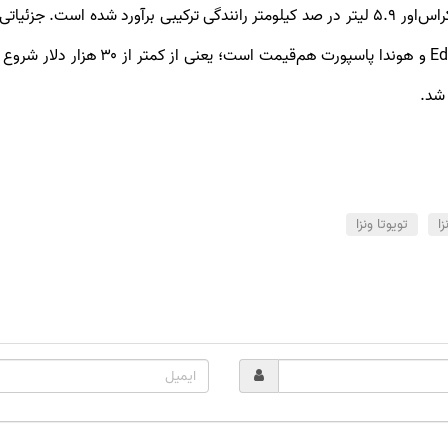
سرعت صد کیلومتر‌بر‌ساعت برسد. مصرف سوخت این کراس‌اور 5.9 لیتر در صد کیلومتر رانندگی ترک
زا
تویوتا ونزا