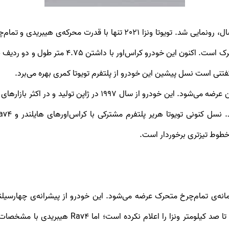
نسل جدید تویوتا ونزا با پلتفرمی متفاوت پس از پنج سال، رونمایی شد. تویوتا
می‌شود. پلتفرم این کراس‌اور ژاپنی با تویوتا av۴
 خطوط تیزتری برخوردار است.