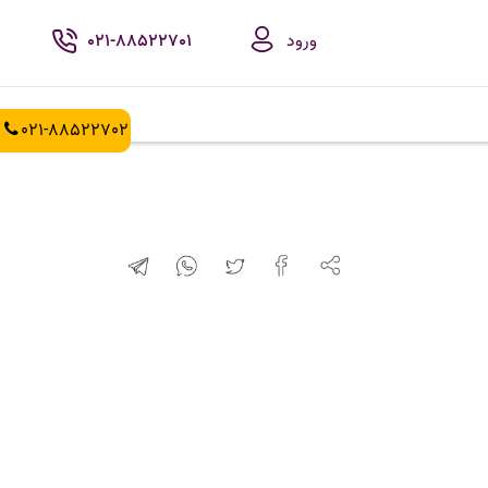
ورود
021-88522701
021-88522702