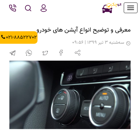
Toggle
navigation
معرفی و توضیح انواع آپشن های خودرو
021-88522702
سه‌شنبه 3 تیر 1399 | 09:56