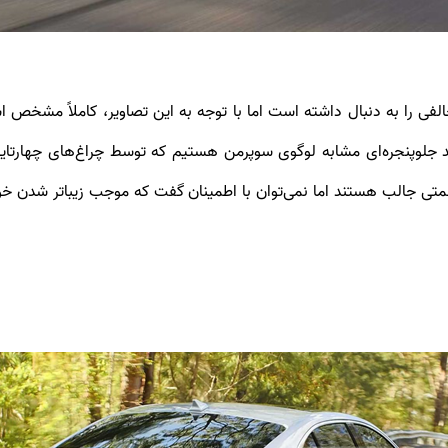
نابراین، در G70 جدید هم شاهد جلوپنجره‌ای مشابه لوگوی سوپرمن هستیم که توسط چرا
متی جالب هستند اما نمی‌توان با اطمینان گفت که موجب زیباتر شدن خو