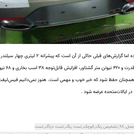
سیلندر تور
خودرو_کارشناسی خودرو_نوسانات_کارشناسی تخصصی در محل_98_تشخیص رنگ_الوچک_تست رنگ_تست دیاگ_تست