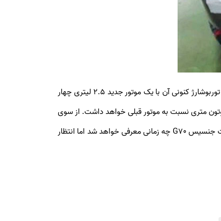
جنسیس در مورد پیشرانه‌های G70 جدید هم حرفی نزده اما گزارش‌های قبلی حاکی از آن است که پیشرانه ۲ لیتری چهار سیلندر توربوشارژ کنونی آن با یک موتور جدید ۲.۵ لیتری چهار
بو جایگزین خواهد شد که با ۲۹۰ اسب بخار قدرت و ۴۲۰ نیوتن متر گشتاور، افزایش قابل‌توجه ۳۸ اسب بخاری و ۶۸ نیوتون متری نسبت به موتور قبلی خواهد داشت. از سوی
دیگر، انتظار می‌رود گیربکس شش سرعته دستی G70 همچنان حفظ شود که خبر خوب و مهمی است. هنوز نمی‌دانیم فیس‌لیفت جنسیس G70 چه زمانی معرفی خواهد شد اما انتظار