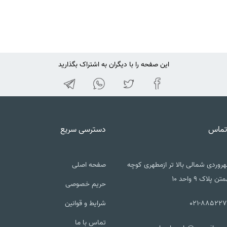
این صفحه را با دیگران به اشتراک بگذارید
تماس
دسترسی سریع
روردی شمالی بالا تر ازمطهری کوچه
صفحه اصلی
تن پلاک ۹ واحد ۱۰
حریم خصوصی
021-885227
شرایط و قوانین
تماس با ما