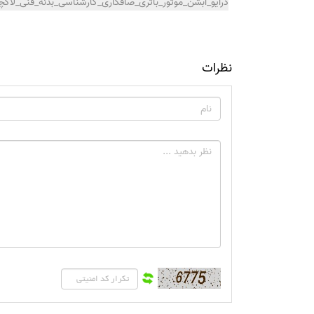
درایو_آبشن_موتور_باتری_صافکاری_کارشناسی_بدنه_فنی_ل
نظرات