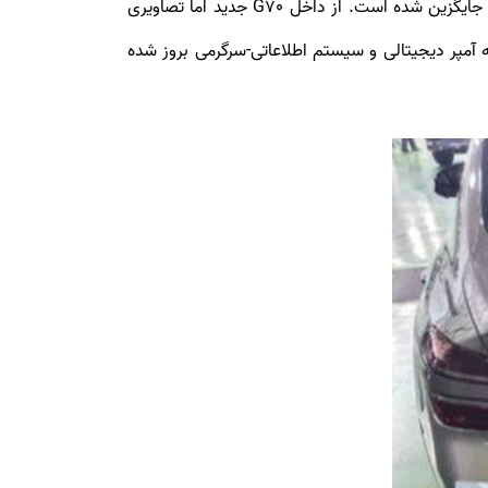
بیضی‌شکل بزرگ‌تر از قبل، نمای اسپرت‌تری پیدا کرده درحالی‌که دریچه هوای روی گلگیرهای جلو هم با نمونه جدید و متفاوتی جایگزین شده است. از داخل G70 جدید اما تصاویری
حه آمپر دیجیتالی و سیستم اطلاعاتی-سرگرمی بروز شده