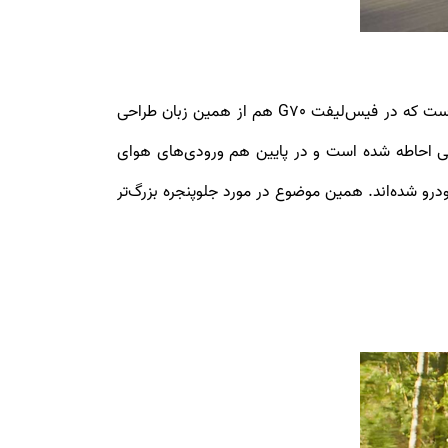
هرچند زبان طراحی جدید جنسیس نظرات موافق و مخالفی را به دنبال داشته است اما با توجه به این تصاویر، کاملاً مشخص است که در فیس‌لیفت G70 هم از همین زبان طراحی
غ‌های چهارتایی احاطه شده است و در پایین هم ورودی‌های هوای
درو شده‌اند. همین موضوع در مورد جلوپنجره بزرگ‌تر