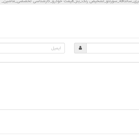
اکچری_سانتافه_سورنتو_تشخیص رنگ_بنز_قیمت خودرو_کارشناسی تخصصی_ماشین_