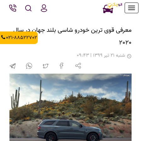
Toggle
navigation
معرفی قوی ترین خودرو شاسی بلند جهان در سال
021-88522702
2020
شنبه 21 تیر 1399 | 09:43