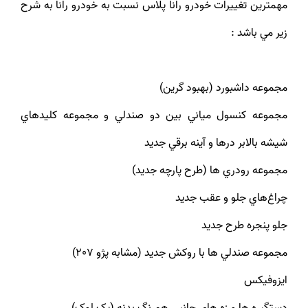
مهمترين تغييرات خودرو رانا پلاس نسبت به خودرو رانا به شرح
زير مي باشد :
مجموعه داشبورد (بهبود گرين)
مجموعه کنسول مياني بين دو صندلي و مجموعه ‏كليدهاي‏
شيشه ‏بالابر درها و آينه‏ برقي‏ جديد
مجموعه رودري ها (طرح پارچه جديد)
چراغ‌هاي جلو و عقب جديد
جلو پنجره طرح جديد
مجموعه صندلي ها با روكش جديد (مشابه پژو 207)
ايزوفيکس
دستگيره ها و زه هاي جانبي همرنگ بدنه (پک لوک)