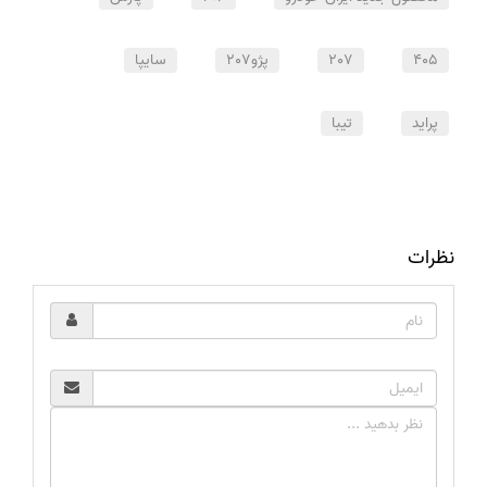
405
207
پژو207
سایپا
پراید
تیبا
نظرات