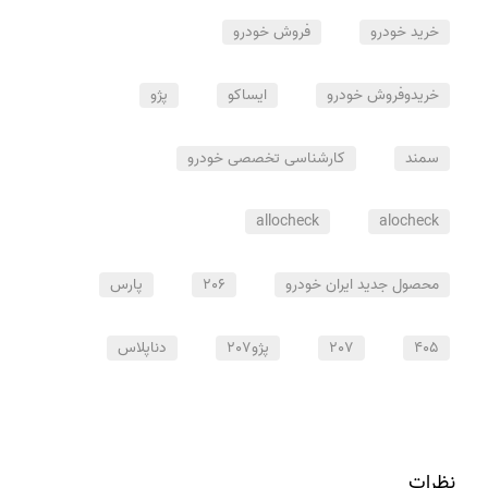
خرید خودرو
فروش خودرو
خریدوفروش خودرو
ایساکو
پژو
سمند
کارشناسی تخصصی خودرو
allocheck
alocheck
محصول جدید ایران خودرو
206
پارس
405
207
پژو207
دناپلاس
نظرات