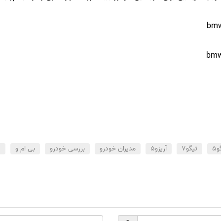
5
تیگو7
آریزو5
مدیران خودرو
بررسی خودرو
بی ام و
د