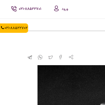
ورود
021-88522701
021-88522702