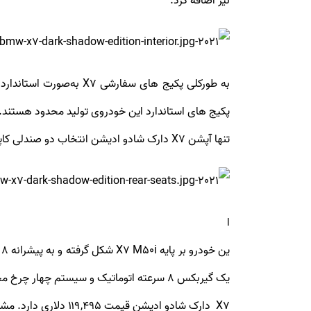
نیز اضافه کرد.
به ‌طورکلی پکیج‌ های س
پکیج ‌های استاندارد این خودروی تولید محدود هستند.
تنها آپشن X7 دارک شادو ادیشن انتخاب دو صندلی کاپیتانی برای ردیف دوم می‌باشد.
ا
یک گیربکس ۸ سرعته اتوماتیک و سیستم چهار چرخ محرک همکاری کرده و از سیستم تعلیق بادی سود می‌برد. ترمزهای M اسپورت نیز نیروی توقف را فراهم می‌کنند.
X7 دارک شادو ادیشن قیمت ۱۱۹,۴۹۵ دلاری دارد. مشتریان آمریکایی برای خرید این خودرو باید سپرده هزار دلاری را نزد ب‌ام‌و به امانت بگذارند.