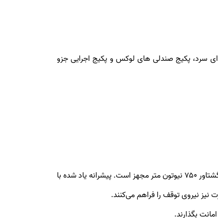
، پکیج آب‌وهوای سرد، پکیج صندلی ‌های لوکس و پکیج اجرایی جزو
ین خودرو بر پایه X7 M50i شکل گرفته و به پیشرانه ۸ سیلندر ۴.۴ لیتری N63 توئین توربوی ب ‌ام ‌و با قدرت ۵۲۳ اسب بخار و گشتاور ۷۵۰ نیوتون متر مجهز است. پیشرانه یاد شده با