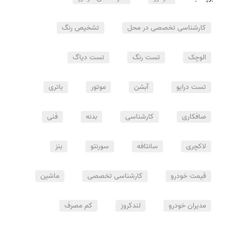
کارشناسی تخصصی در محل
تشخیص رنگ
الوچک
تست رنگ
تست دیاگ
تست درایو
آبشن
موتور
باتری
صافکاری
کارشناسی
بدنه
فنی
لاکچری
سانتافه
سورنتو
بنز
قیمت خودرو
کارشناسی تخصصی
ماشین
مدیران خودرو
لندکروز
کم مصرف