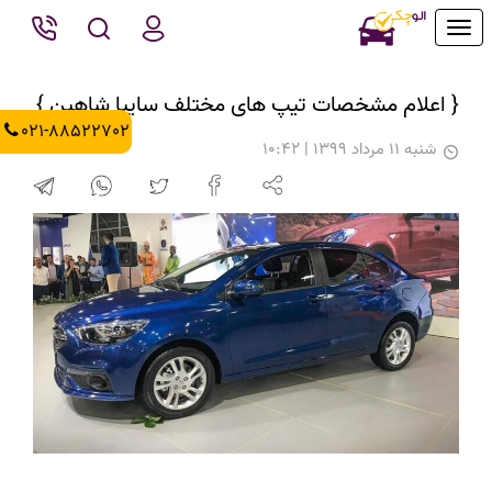
Toggle
navigation
{ اعلام مشخصات تیپ های مختلف سایپا شاهین }
021-88522702
شنبه 11 مرداد 1399 | 10:42