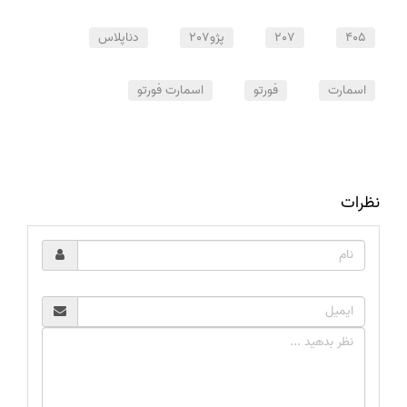
405
207
پژو207
دناپلاس
اسمارت
فورتو
اسمارت فورتو
نظرات