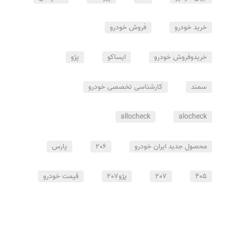
خرید خودرو
فروش خودرو
خریدوفروش خودرو
ایساکو
پژو
سمند
کارشناسی تخصصی خودرو
allocheck
alocheck
محصول جدید ایران خودرو
206
پارس
405
207
پژو207
قیمت خودرو