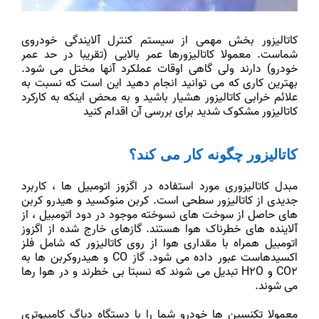
کاتالیزور بخش مهمی از سیستم کنترل آلایندگی خودروی
شماست. معمولا کاتالیزورها عمر بالایی (تقریبا در حد عمر
خودرو) دارند ولی گاهی اوقات عملکرد آنها مختل می شود.
بهترین کاری که می توانید انجام دهید این است که نسبت به
علائم خرابی کاتالیزور هشیار باشید و به محض اینکه به کارکرد
کاتالیزور مشکوک شدید برای بررسی آن اقدام کنید
کاتالیزور چگونه کار می کند؟
مبدل کاتالیزوری مورد استفاده در اگزوز اتومبیل ها ، کاربرد
جدیدی از کاتالیزور سطحی است. کربن منوکسید و هیدرو کربن
های حاصل از سوخت های نسوخته موجود در دود اتومبیل ، از
آلاینده های خطرناک هوا هستند. گازهای خارج شده از اگزوز
اتومبیل همراه با مقداری هوا از روی کاتالیزور که شامل فلز
اکسیدهاست عبور داده می شود. گاز CO و هیدروکربن ها به
CO2 و H2O تبدیل می شوند که نسبتا بی خطرند و در هوا رها
می شوند.
معمولا تکنسین ها خودرو شما را با دستگاه دیاگ کامپیوتری