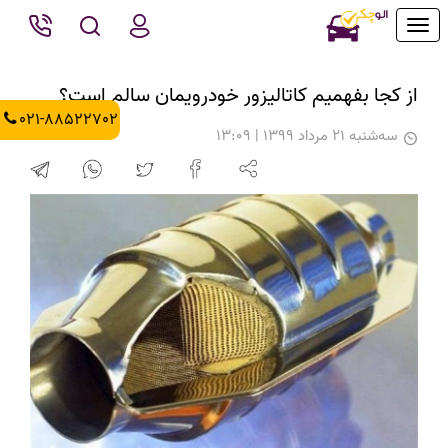
Toggle
navigation
از کجا بفهمیم کاتالیزور خودرویمان سالم است؟
021-88522702
سه‌شنبه 21 مرداد 1399 | 13:09