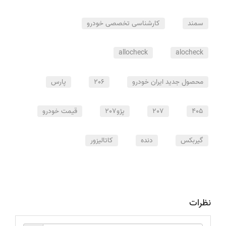
سمند
کارشناسی تخصصی خودرو
allocheck
alocheck
محصول جدید ایران خودرو
206
پارس
405
207
پژو207
قیمت خودرو
گیربکس
دنده
کاتالیزور
نظرات