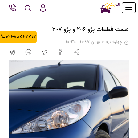
Toggle
navigation
قیمت قطعات پژو 206 و پژو 207
021-88522702
چهارشنبه 3 بهمن 1397 | 10:30