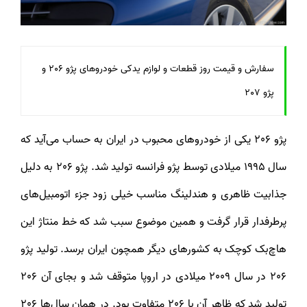
سفارش و قیمت روز قطعات و لوازم یدکی خودروهای پژو 206 و
پژو 207
پژو 206 یکی از خودروهای محبوب در ایران به حساب می‌آید که
سال 1995 میلادی توسط پژو فرانسه تولید شد. پژو 206 به دلیل
جذابیت ظاهری و هندلینگ مناسب خیلی زود جزء اتومبیل‌های
پرطرفدار قرار گرفت و همین موضوع سبب شد که خط منتاژ این
هاچ‌بک کوچک به کشورهای دیگر همچون ایران برسد. تولید پژو
206 در سال 2009 میلادی در اروپا متوقف شد و بجای آن 206
تولید شد که ظاهر آن با 206 متفاوت بود. در همان سال‌ها 206