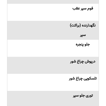
فوم سپر عقب
نگهدارنده (براکت)
سپر
جلو پنجره
درپوش چراغ شور
تلسکوپی چراغ شور
توری جلو سپر