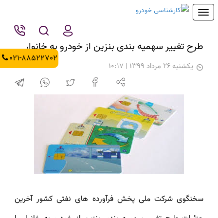
Toggle
navigation
طرح تغییر سهمیه بندی بنزین از خودرو به خانوار
021-88522702
يكشنبه 26 مرداد 1399 | 10:17
سخنگوی شرکت ملی پخش فرآورده های نفتی کشور آخرین