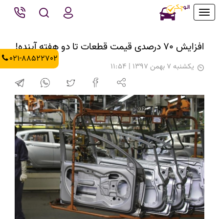
Toggle
navigation
افزایش 70 درصدی قیمت قطعات تا دو هفته آینده!
021-88522702
يكشنبه 7 بهمن 1397 | 11:54