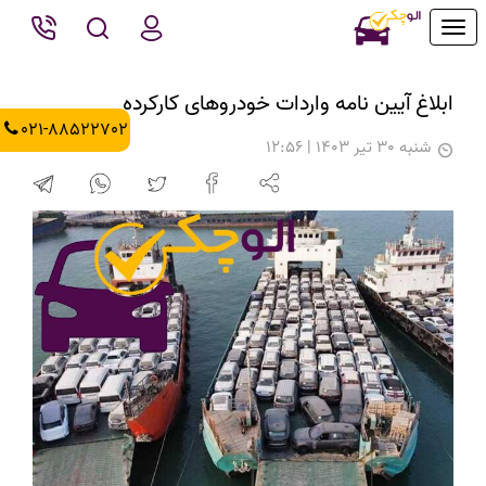
Toggle
navigation
ابلاغ آیین‌ نامه واردات خودروهای کارکرده
021-88522702
شنبه 30 تیر 1403 | 12:56