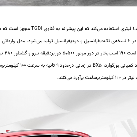
کراس‌اور آلمانی-چینی بورگوارد BX5 از یک 
مستقیم سوخت است. این شاسی بلند نه چندان قوی در ۲ نسخه‌ی تک‌دیفرانسیل و دودیفرانسیل تولید