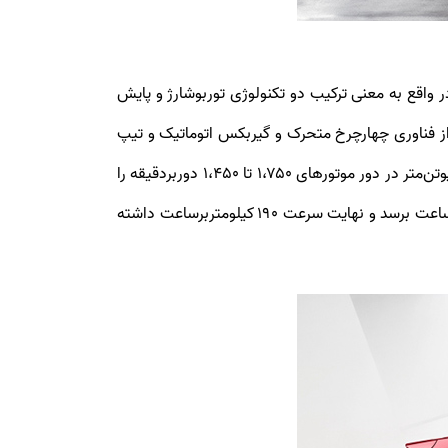
پیشرانه‌ی ۱.۸ لیتری استفاده می‌کند که این پیشرانه به فناوی TGDI مجهز است که در واقع به معنی ترکیب دو تکنولوژی توربوشارژ و پایش
 می‌شود. مدل وارداتی از فناوری چهارچرخ متحرک و گیربکس اتوماتیک و تیپ
ترونیک ۶ سرعته بهره می‌برد. موتور بورگوارد BX5 قادر است ۱۹۰ اسب‌بخار در دور موتور ۵،۵۰۰ دوربردقیقه نیرو و گشتاور ۲۸۰ نیوتن‌متر در دور موتورهای ۱،۷۵۰ تا ۱،۴۵۰ دور‌بردقیقه را
تولید کند. این آمار جالب باعث می‌شود بنابر ادعای خود کمپانی بورگوارد، BX5 در زمانی درحدود ۹ ثانیه به سرعت ۱۰۰ کیلومتربرساعت برسد و نهایت سرعت ۱۹۰ کیلومتربرساعت داشته