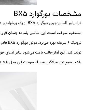
مشخصات بورگوارد BX5
باشد. همچنین میانگین مصرف سوخت این مدل را ۸.۵ لیتر در ۱۰۰ کیلومتربرساعت برآورد می‌کنند.