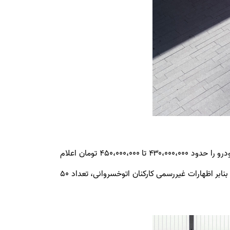
دوشنبه ۱۵ بهمن‌ ۱۳۹۷، مجموعه اتوخسروانی در یک مراسمی رسمی، دوباره بورگوارد BX5 را رونمایی کرد و قیمت نهایی این خودرو را حدود ۴۳۰،۰۰۰،۰۰۰ تا ۴۵۰،۰۰۰،۰۰۰ تومان اعلام
کرد. خریداران این آلمانی تازه وارد می‌توانند با پیش‌پرداخت یورمی 170 میلیون تومان در طرح فروش بورگوارد BX5 شرکت کنند. بنابر اظهارات غیررسمی کارکنان اتوخسروانی، تعداد ۵۰