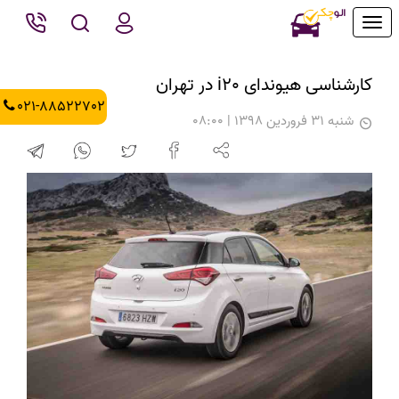
Toggle
navigation
کارشناسی هیوندای i20 در تهران
021-88522702
شنبه 31 فروردین 1398 | 08:00