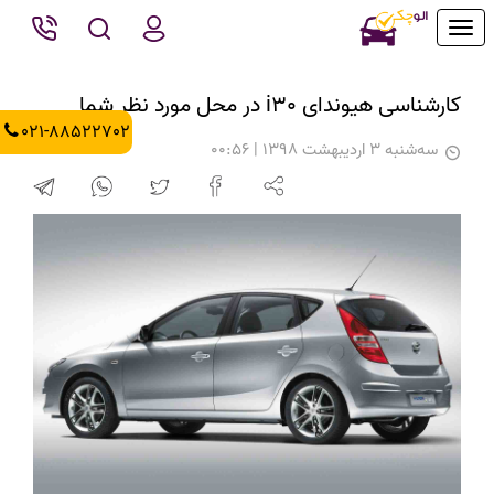
Toggle
navigation
کارشناسی هیوندای i30 در محل مورد نظر شما
021-88522702
سه‌شنبه 3 اردیبهشت 1398 | 00:56