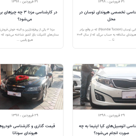
31 فروردین ، 1398
31 فروردین ، 1398
ناسی تخصصی هیوندای توسان در
در کارشناسی مزدا 3 چه چیزه
محل
می‌شود؟
هیوندایی توسان (Hyundai Tucson) که در واقع برادر
مزدا 3 یکی از پرطرفدارترین و البته خوش فروش‌
کوچکتر هیوندای سانتافه به حساب می‌آید که از سال ۲۰۰۴
سدان‌های کامپکت بازار کشور شناخته می‌شود که 
تا ...
هیچ رقیبی ...
29 فروردین ، 1398
29 فروردین ، 1398
اسی اتومبیل‌های کیا اپتیما به چه
قیمت گذاری و کارشناسی خودروه
صورت انجام می‌شود؟
هیوندای سوناتا