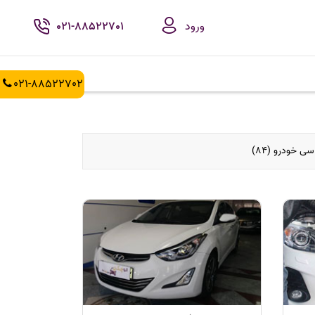
ورود
021-88522701
021-88522702
ی خودرو (84)