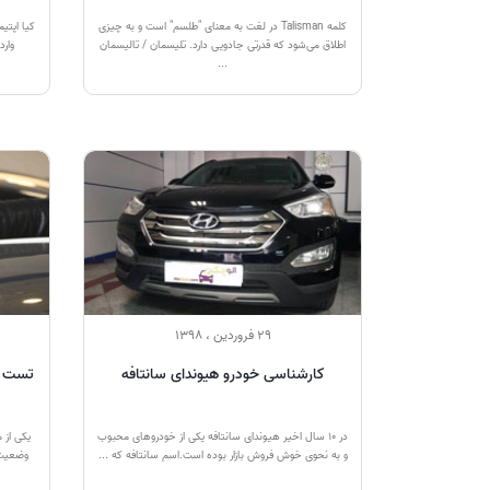
کلمه Talisman در لغت به معنای "طلسم" است و به چیزی
کیا اپتیم
اطلاق می‌شود که قدرتی جادویی دارد. تلیسمان / تالیسمان
...
29 فروردین ، 1398
کارشناسی خودرو هیوندای سانتافه
تست ر
در 10 سال اخیر هیوندای سانتافه یکی از خودروهای محبوب
یکی از 
و به نحوی خوش فروش بازار بوده است.اسم سانتافه که ...
وضعیت 