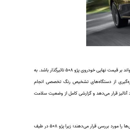
همانطور که می‌دانید هرگونه رنگ شدگی بدنه یا آسیب‌های سطحی مثل خط و خش‌های رنگ و حتی آثار صافکاری بدون رنگ، می‌تواند بر قیمت نهایی خودروی پژو 508 تاثیرگذار باشد. به
ره‌گیری از دستگاه‌های تشخیص رنگ تخصصی انجام
 آنالیز قرار می‌دهد و گزارشی کامل از وضعیت سلامت
پس از بررسی اطلاعات دیاگ و وضعیت بدنه خودروهایپژو 508، در نهایت کارشناس خودرو الوچک اصالت آپشن‌های این اتومبیل‌ها را مورد بررسی قرار می‌دهند؛ زیرا پژو 508 در طیف