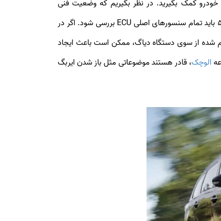
 از کارشناس برای بررسی وضعیت کارکرد خودرو کمک بگیرید. در نظر بگیریم که وضعیت فنی
سیستم‌های خودرو یک معیار بسیار مهم در قیمت‌گذاری پژو 508 آن‌ها است. از همین رو برای تعیین قیمت خودروهای پژو 508 باید تمام سنسورهای اصلی ECU بررسی شود. اگر در
یاری از اررورهای اعلام شده از سوی دستگاه دیاگ، ممکن است باعث ایجاد
عه
الوچک
، قادر هستند موضوعاتی مثل باز شدن ایربگ