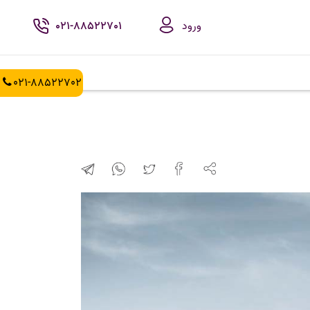
ورود
021-88522701
021-88522702