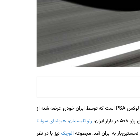
پژو 508 یکی دیگر از گلابی‌های برجام است که متاسفانه عرضه آن پس از بازگشت تحریم‌ها متوقف شد. پژو 508 اولین محصول لوکس PSA است که توسط ایران خودرو عرضه شد؛ از
ایران،
رنو تلیسمان
،
هیوندای سوناتا
الوچک
نیز با در نظر