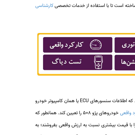
کارشناسی
های پژو 508، تست دیاگ است. دیاگ 508 این امکان را فراهم می‌سازد که اطلاعات سنسورهای ECU یا همان کامپیوتر خودرو
د واقعی
خودروهای پژو 508 را تعیین کند. همانطور که
ا را با قیمت بیشتری نسبت به ارزش واقعی بفروشند؛ به