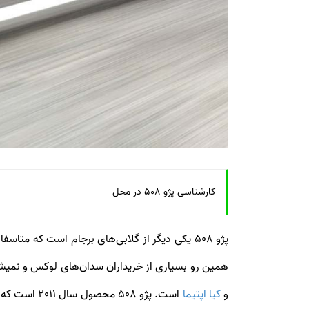
کارشناسی پژو 508 در محل
همین رو بسیاری از خریداران سدان‌های لوکس و نمیشه لوکس نتوا
و
کیا اپتیما
است. پژو 508 محصول سال 2011 است که در سال 2015 فیس‌لیفت شد و سرانجام مدل 2016 این خودرو جذاب برای نخستین‌بار به ایران آمد. مجموعه