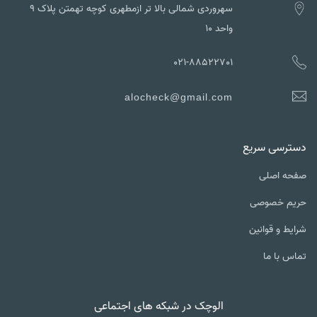
سهروردی شمالی بالا تر ازمطهری کوچه تهمتن پلاک ۹
واحد ۱۰
021-88522701
alocheck@gmail.com
ترسی سریع
ه اصلی
یم خصوصی
یط و قوانین
س با ما
الوچک در شبکه های اجتماعی