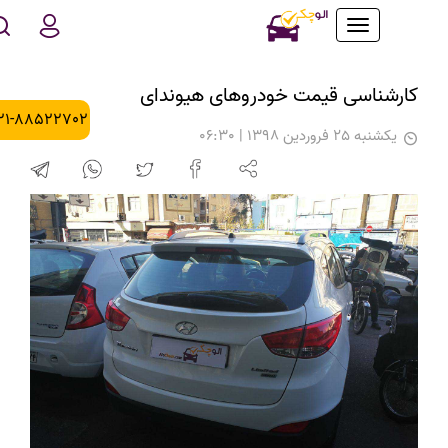
Toggle
navigation
کارشناسی قیمت خودروهای هیوندای
021-88522702
يكشنبه 25 فروردین 1398 | 06:30