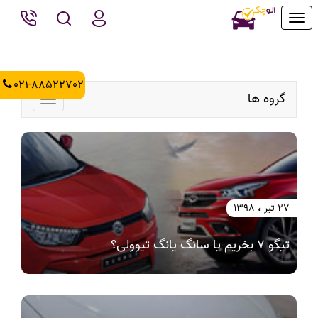
Toggle
navigation
021-88522702
گروه ها
Toggle
navigation
27 تیر ، 1398
تیگو 7 بخریم یا سانگ یانگ تیوولی؟