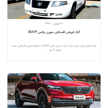
30 بهمن ، 1402
آغاز فروش اقساطی سورن پلاس XU7P
گروه صنعتی ایران خودرو برنامه دارد تا سورن پلاس XU7P را با شرایط فروش اقساطی و موعد
تحویل ۹۰ روز ...