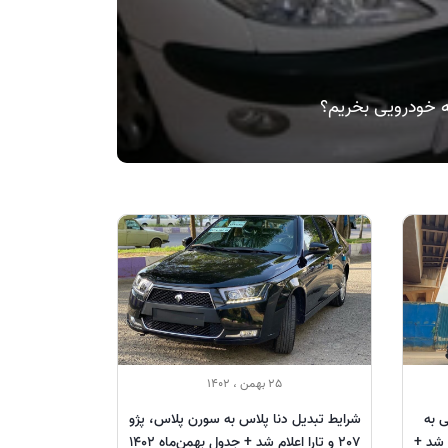
25 بهمن ، 1402
ی به
شرایط تبدیل دنا پلاس به سورن پلاس، پژو
ام شد +
207 و تارا اعلام شد + جدول بهمن‌ماه 1402