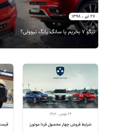
27 تیر ، 1398
تیگو 7 بخریم یا سانگ یانگ تیوولی؟
26 بهمن ، 1402
شرایط فروش چهار محصول فردا موتورز