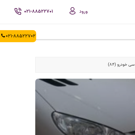
ورود
021-88522701
021-88522702
ی خودرو (84)