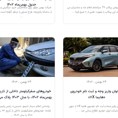
جدول بهمن‌ماه 1402
شرایط فروش پیکاپ T9 سرانجام اعلام شد و مشتریان می
شرکت بهمن موتور برای متقاضیان خرید دیگنیتی و 
د این پیکاپ را بصورت نقدی از ۸ صبح فردا ...
از سامانه یکپارچه، طرح تبدیلی را درنظر گرفته است.
...
24 بهمن ، 1402
24 بهمن ، 1402
وان واریز وجه و ثبت نام خودروی
«هایما ۷X»
بهمن‌ماه 1402، با مدل 1403 پلاک می‌شوند
فراخوان واریز وجه و ثبت نام خودروی هایما ۷X از سوی
براساس اعلام سردار «تیمور حسینی»، رئیس پلیس 
شرکت ایران خودرو، اطلاع رسانی شد. . ...
فراجا، خودر
1402 با مدل 1403 ...