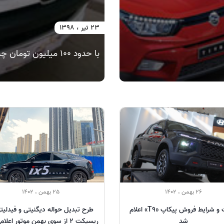
23 تیر ، 1398
با حدود 100 میلیون تومان چه خودرویی بخریم؟
26 بهمن ، 1402
25 بهمن ، 1402
قیمت و شرایط فروش پیکاپ «T9» اعلام
طرح تبدیل حواله دیگنیتی و فیدلیت
شد
ریسپکت 2 از سوی بهمن موتور اعل