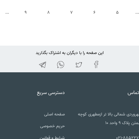
...
9
8
7
6
5
...
این صفحه را با دیگران به اشتراک بگذارید
تماس
دسترسی سریع
روردی شمالی بالا تر ازمطهری کوچه
صفحه اصلی
تن پلاک ۹ واحد ۱۰
حریم خصوصی
021-885227
شرایط و قوانین