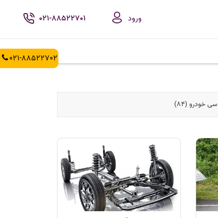
ورود
021-88522701
021-88522702
ی خودرو (84)